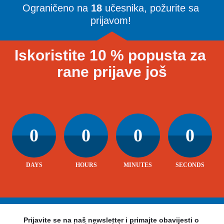
Ograničeno na 
18
 učesnika, požurite sa 
prijavom! 
Iskoristite 10 % popusta za 
rane prijave još
0
0
0
0
DAYS
HOURS
MINUTES
SECONDS
Prijavite se na naš newsletter i primajte obavijesti o 