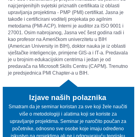
najcjenjenihjih svjetski priznatih certifikata iz oblasti 
upravljanja projektima - PMP (PMI) certifikat. Jasna je 
takođe i certificirani voditelj projekata po agilnim 
metodama (PMI-ACP). Interni je auditor za ISO 9001 i 
27001. Osim nabrojanog, Jasna već šest godina radi i 
kao profesor na Američkom univerzitetu u BIH 
(American University in BIH), doktor nauka je iz oblasti 
vještačke inteligencije, primjene GIS-a i IT-a. Predavala 
je u brojnim edukacijskim centrima i jedan je od 
predavača na Microsoft Skills Centru (CAPM). Trenutno 
je predsjednica PMI Chapter-a u BIH.

Izjave naših polaznika
Smatram da je seminar koristan za sve koji žele naučiti 
više o metodologiji i alatima koji se koriste za 
upravljanje projektima. Seminar je naročito poučan za 
početnike, odnosno sve osobe koje imaju određeno 
iskustvo na projektima ali ne i odgovarajuću teorijsku 