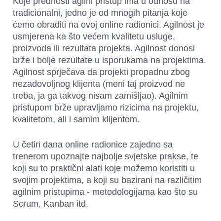
Koje prednosti agilni pristup ima u odnosu na 
tradicionalni, jedno je od mnogih pitanja koje 
ćemo obraditi na ovoj online radionici. Agilnost je 
usmjerena ka što većem kvalitetu usluge, 
proizvoda ili rezultata projekta. Agilnost donosi 
brže i bolje rezultate u isporukama na projektima. 
Agilnost sprječava da projekti propadnu zbog 
nezadovoljnog klijenta (meni taj proizvod ne 
treba, ja ga takvog nisam zamišljao). Agilnim 
pristupom brže upravljamo rizicima na projektu, 
kvalitetom, ali i samim klijentom.
U četiri dana online radionice zajedno sa 
trenerom upoznajte najbolje svjetske prakse, te 
koji su to praktični alati koje možemo koristiti u 
svojim projektima, a koji su bazirani na različitim 
agilnim pristupima - metodologijama kao što su 
Scrum, Kanban itd.