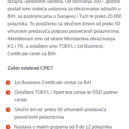
dizajna i poslovnih vještina. Od osnivanja 2007. godine 
postali smo vodeća ustanova za obrazovanje odraslih u 
BiH, sa poslovnicama u Sarajevu i Tuzli te preko 20.000 
polaznika. To postižemo sa stručnim timom od preko 50 
vrhunskih predavača potpuno posvećenih polaznicima. 
Akreditovani smo od strane Ministarstva obrazovanja 
KS i TK, a ovlašteni smo TOEFL i 1st Business 
Certificate centri za BiH.
Zašto odabrati CPE?
1st Business Certificate centar za BiH
Ovlašteni TOEFL i Xpert test centar te ÖSD partner 
centar 
Stručni tim od  preko 50 vrhunskih predavača 
posvećenih polaznicima 
Nastava u malim grupama od 8 do 12 polaznika 