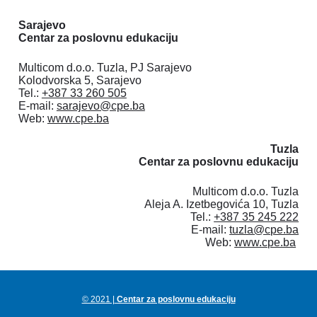
Sarajevo

Centar za poslovnu edukaciju 
Multicom d.o.o. Tuzla, PJ Sarajevo

Kolodvorska 5, Sarajevo

Tel.: 
+387 33 260 505
E-mail: 
sarajevo@cpe.ba
Web: 
www.cpe.ba
Tuzla

Centar za poslovnu edukaciju
Multicom d.o.o. Tuzla

Aleja A. Izetbegovića 10, Tuzla

Tel.: 
+387 35 245 222
E-mail: 
tuzla@cpe.ba
Web: 
www.cpe.ba
© 2021 |
 Centar za poslovnu edukaciju