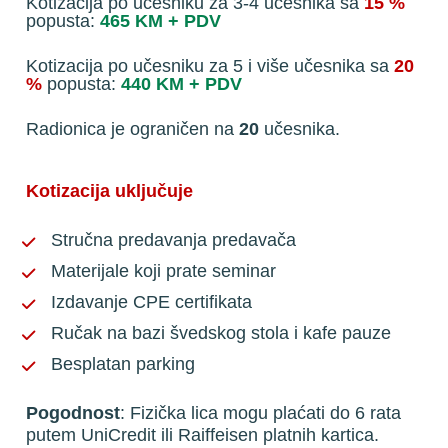
Kotizacija po učesniku za 3-4 učesnika sa 
15 %
popusta: 
465 KM + PDV
Kotizacija po učesniku za 5 i više učesnika sa 
20 
%
 popusta: 
440 KM + PDV 
Radionica je ograničen na
 20
 učesnika.
Kotizacija uključuje
Stručna predavanja predavača
Materijale koji prate seminar
Izdavanje CPE certifikata
Ručak na bazi švedskog stola i kafe pauze
Besplatan parking
Pogodnost
: Fizička lica mogu plaćati do 6 rata 
putem UniCredit ili Raiffeisen platnih kartica.  