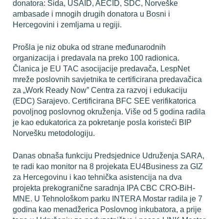
donatora: Sida, USAID, AECID, SDC, Norveške 
ambasade i mnogih drugih donatora u Bosni i 
Hercegovini i zemljama u regiji. 
Prošla je niz obuka od strane međunarodnih 
organizacija i predavala na preko 100 radionica. 
Članica je EU TAC asocijacije predavača, LespNet 
mreže poslovnih savjetnika te certificirana predavačica 
za „Work Ready Now” Centra za razvoj i edukaciju 
(EDC) Sarajevo. Certificirana BFC SEE verifikatorica 
povoljnog poslovnog okruženja. Više od 5 godina radila 
je kao edukatorica za pokretanje posla koristeći BIP 
Norvešku metodologiju. 
Danas obnaša funkciju Predsjednice Udruženja SARA, 
te radi kao monitor na 8 projekata EU4Business za GIZ 
za Hercegovinu i kao tehnička asistencija na dva 
projekta prekogranične saradnja IPA CBC CRO-BiH-
MNE. U Tehnološkom parku INTERA Mostar radila je 7  
godina kao menadžerica Poslovnog inkubatora, a prije 