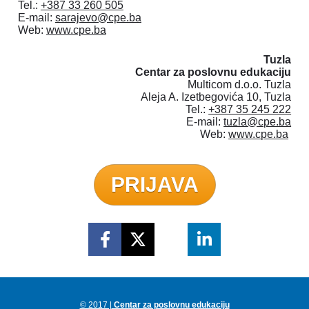
Tel.: 
+387 33 260 505
E-mail: 
sarajevo@cpe.ba
Web: 
www.cpe.ba
Tuzla

Centar za poslovnu edukaciju
Multicom d.o.o. Tuzla

Aleja A. Izetbegovića 10, Tuzla

Tel.: 
+387 35 245 222
E-mail: 
tuzla@cpe.ba
Web: 
www.cpe.ba
PRIJAVA
Share on Facebook
Share on X (Twitter)
Share on Google+
Share on Link
© 2017 |
 Centar za poslovnu edukaciju