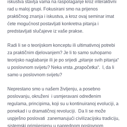
iskustva stavlja vama na raspolaganje kroz interaktivni 
rad u maloj grupi. Fokusirani smo na prijenos 
praktičnog znanja i iskustva, a kroz ovaj seminar imat 
ćete mogućnost postavljati konkretna pitanja i 
predstavljati slučajeve iz vaše prakse.
Radi li se o teorijskom konceptu ili ultimativnoj potrebi 
za praktičnim djelovanjem? Je li to samo suhoparno 
teorijsko naglabanje ili je po srijedi „pitanje svih pitanja“ 
u poslovnom svijetu? Neka vrsta „prapočetka“.  I, da li 
samo u poslovnom svijetu?   
Neprestano smo u našem življenju, a posebno 
poslovanju, okruženi  i usmjeravani određenim 
regulama, principima, koji su u kontinuiranoj evoluciji, a 
ponekad i u dramatičnoj revoluciji.  Da li se može 
uspješno poslovati  zanemarujući civilizacijsku tradiciju, 
sistemski primijenjenu u naprednom poslovnom 