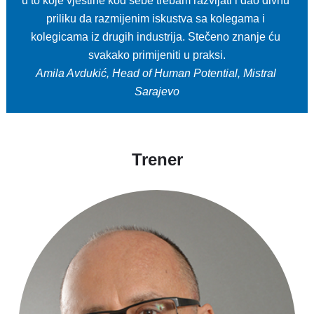
u to koje vještine kod sebe trebam razvijati i dao divnu 
priliku da razmijenim iskustva sa kolegama i 
kolegicama iz drugih industrija. Stečeno znanje ću 
Amila Avdukić, Head of Human Potential, Mistral 
Sarajevo
Trener