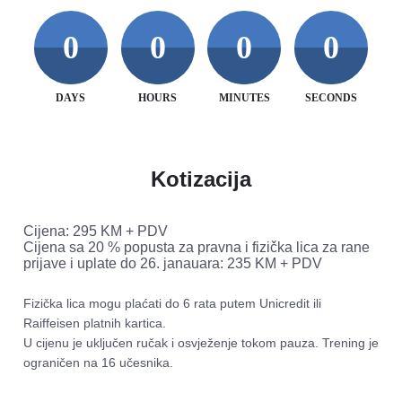
0
0
0
0
DAYS
HOURS
MINUTES
SECONDS
Kotizacija
Cijena: 295 KM + PDV  

Cijena sa 20 % popusta za pravna i fizička lica za rane 
prijave i uplate do 26. janauara: 235 KM + PDV 
Fizička lica mogu plaćati do 6 rata putem Unicredit ili 
Raiffeisen platnih kartica.

U cijenu je uključen ručak i osvježenje tokom pauza. Trening je 
ograničen na 16 učesnika.