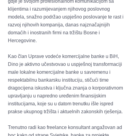
gdje je svojom profesionalnom komunikacijom sa 
klijentima i razumijevanjem njihovog poslovnog 
modela, snažno podržao uspješno poslovanje te rast i 
razvoj njihovih kompanija, danas najznačajnijih 
domaćih i inostranih firmi na tržištu Bosne i 
Hercegovine. 

Kao član Uprave vodeće komercijalne banke u BiH, 
Dino je aktivno učestvovao u uspješnoj transformaciji 
male lokalne komercijalne banke u savremenu i 
respektabilnu bankarsku instituciju, stičući time 
dragocijena iskustva i ključna znanja o korporativnom 
upravljanju u napredno uređenim finansijskim 
institucijama, koje su u datom trenutku išle ispred 
prakse ukupnog tržišta i aktuelnih zakonskih rješenja. 

Trenutno radi kao freelance konsultant angažovan ad 
hoc kako od strane Svjetske  banke za projekte 