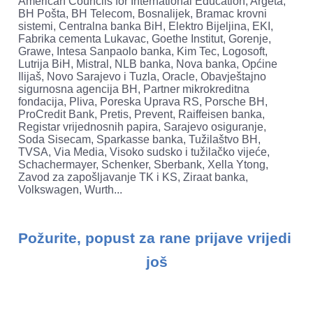
American Councils for International Education, Argeta, 
BH Pošta, BH Telecom, Bosnalijek, Bramac krovni 
sistemi, Centralna banka BiH, Elektro Bijeljina, EKI, 
Fabrika cementa Lukavac, Goethe Institut, Gorenje, 
Grawe, Intesa Sanpaolo banka, Kim Tec, Logosoft, 
Lutrija BiH, Mistral, NLB banka, Nova banka, Općine 
Ilijaš, Novo Sarajevo i Tuzla, Oracle, Obavještajno 
sigurnosna agencija BH, Partner mikrokreditna 
fondacija, Pliva, Poreska Uprava RS, Porsche BH, 
ProCredit Bank, Pretis, Prevent, Raiffeisen banka, 
Registar vrijednosnih papira, Sarajevo osiguranje, 
Soda Sisecam, Sparkasse banka, Tužilaštvo BH, 
TVSA, Via Media, Visoko sudsko i tužilačko vijeće, 
Schachermayer, Schenker, Sberbank, Xella Ytong, 
Zavod za zapošljavanje TK i KS, Ziraat banka, 
Volkswagen, Wurth...

Požurite, popust za rane prijave vrijedi 
još